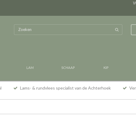
W
LAM
SCHAAP
KIP
al
Lams- & rundvlees specialist van de Achterhoek
Vers