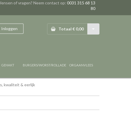
ensen of vragen? Neem contact op:
0031 315 68 13
80
Inloggen
Totaal € 0,00
GEHAKT
BURGERS/WORST/ROLLADE
ORGAANVLEES
, kwaliteit & eerlijk