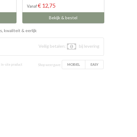
€ 12,75
Vanaf
Bekijk & bestel
, kwaliteit & eerlijk
Veilig betalen:
bij levering
MOBIEL
EASY
 In-site product
Shop weergave: