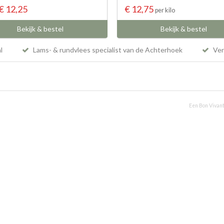
€ 12,25
€ 12,75
per kilo
Bekijk & bestel
Bekijk & bestel
al
Lams- & rundvlees specialist van de Achterhoek
Vers
Een Bon Vivant