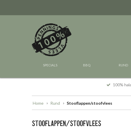
SPECIALS
BBQ
RUND
100% hal
Home
Rund
Stooflappen/stoofvlees
STOOFLAPPEN/STOOFVLEES