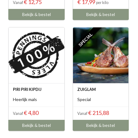
€ 12,75
€ 17,99
Vanaf
per kilo
Bekijk & bestel
Bekijk & bestel
SPECIAL
PIRI PIRI KIPDIJ
ZUIGLAM
Heerlijk mals
Special
€ 4,80
€ 215,88
Vanaf
Vanaf
Bekijk & bestel
Bekijk & bestel