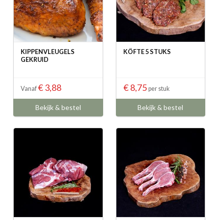
KIPPENVLEUGELS
KÖFTE 5 STUKS
GEKRUID
€ 3,88
€ 8,75
Vanaf
per stuk
Bekijk & bestel
Bekijk & bestel