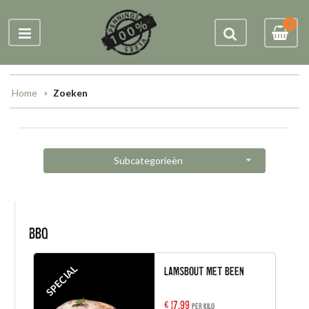
0
Home
Zoeken
Subcategorieën
BBQ
SPECIAL
Lamsbout met been
€ 17,99
per kilo