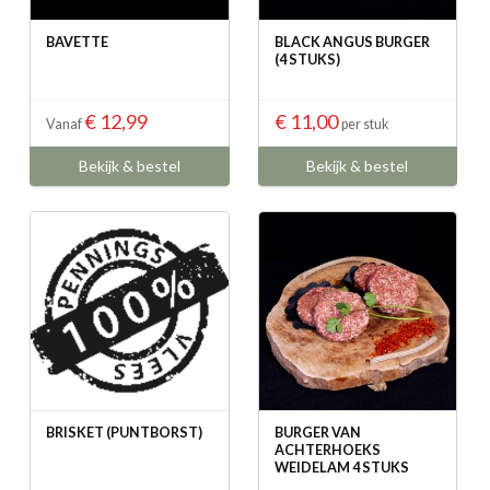
BAVETTE
BLACK ANGUS BURGER
(4 STUKS)
€ 12,99
€ 11,00
Vanaf
per stuk
Bekijk & bestel
Bekijk & bestel
BRISKET (PUNTBORST)
BURGER VAN
ACHTERHOEKS
WEIDELAM 4 STUKS