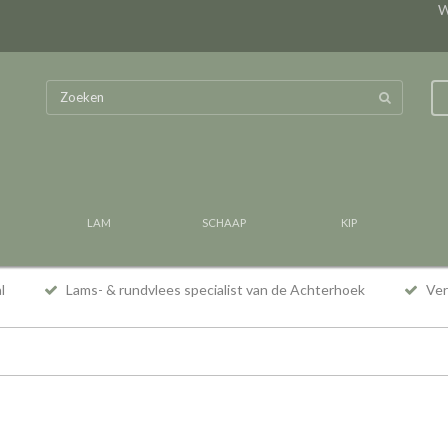
W
LAM
SCHAAP
KIP
al
Lams- & rundvlees specialist van de Achterhoek
Vers