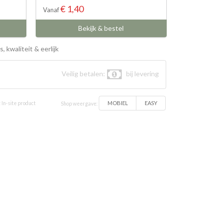
€ 1,40
Vanaf
Bekijk & bestel
, kwaliteit & eerlijk
Veilig betalen:
bij levering
MOBIEL
EASY
 In-site product
Shop weergave: