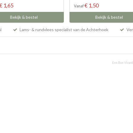
€ 1,65
€ 1,50
Vanaf
Bekijk & bestel
Bekijk & bestel
al
Lams- & rundvlees specialist van de Achterhoek
Vers
Een Bon Vivant