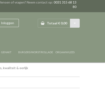
ensen of vragen? Neem contact op:
0031 315 68 13
80
Inloggen
Totaal € 0,00
GEHAKT
BURGERS/WORST/ROLLADE
ORGAANVLEES
, kwaliteit & eerlijk