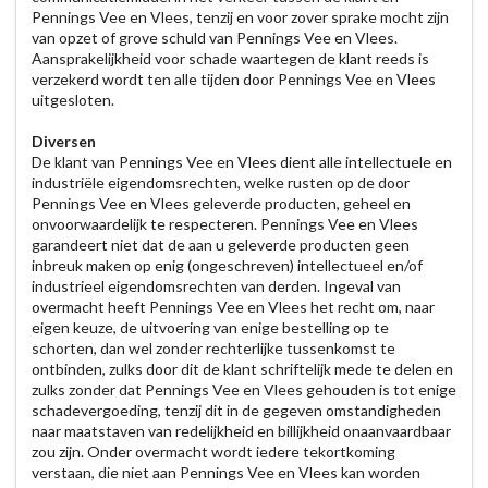
Pennings Vee en Vlees, tenzij en voor zover sprake mocht zijn
van opzet of grove schuld van Pennings Vee en Vlees.
Aansprakelijkheid voor schade waartegen de klant reeds is
verzekerd wordt ten alle tijden door Pennings Vee en Vlees
uitgesloten.
Diversen
De klant van Pennings Vee en Vlees dient alle intellectuele en
industriële eigendomsrechten, welke rusten op de door
Pennings Vee en Vlees geleverde producten, geheel en
onvoorwaardelijk te respecteren. Pennings Vee en Vlees
garandeert niet dat de aan u geleverde producten geen
inbreuk maken op enig (ongeschreven) intellectueel en/of
industrieel eigendomsrechten van derden. Ingeval van
overmacht heeft Pennings Vee en Vlees het recht om, naar
eigen keuze, de uitvoering van enige bestelling op te
schorten, dan wel zonder rechterlijke tussenkomst te
ontbinden, zulks door dit de klant schriftelijk mede te delen en
zulks zonder dat Pennings Vee en Vlees gehouden is tot enige
schadevergoeding, tenzij dit in de gegeven omstandigheden
naar maatstaven van redelijkheid en billijkheid onaanvaardbaar
zou zijn. Onder overmacht wordt iedere tekortkoming
verstaan, die niet aan Pennings Vee en Vlees kan worden