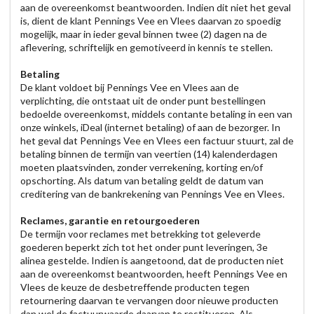
aan de overeenkomst beantwoorden. Indien dit niet het geval
is, dient de klant Pennings Vee en Vlees daarvan zo spoedig
mogelijk, maar in ieder geval binnen twee (2) dagen na de
aflevering, schriftelijk en gemotiveerd in kennis te stellen.
Betaling
De klant voldoet bij Pennings Vee en Vlees aan de
verplichting, die ontstaat uit de onder punt bestellingen
bedoelde overeenkomst, middels contante betaling in een van
onze winkels, iDeal (internet betaling) of aan de bezorger. In
het geval dat Pennings Vee en Vlees een factuur stuurt, zal de
betaling binnen de termijn van veertien (14) kalenderdagen
moeten plaatsvinden, zonder verrekening, korting en/of
opschorting. Als datum van betaling geldt de datum van
creditering van de bankrekening van Pennings Vee en Vlees.
Reclames, garantie en retourgoederen
De termijn voor reclames met betrekking tot geleverde
goederen beperkt zich tot het onder punt leveringen, 3e
alinea gestelde. Indien is aangetoond, dat de producten niet
aan de overeenkomst beantwoorden, heeft Pennings Vee en
Vlees de keuze de desbetreffende producten tegen
retournering daarvan te vervangen door nieuwe producten
dan wel de factuurwaarde daarvan te restitueren. Als