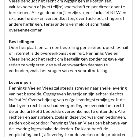
Vlees behoudt het recht om wijzigingen in kostprijzen,
valutakoersen of (wettelijke) voorschriften per direct door te
berekenen. Alle geldende prijzen zijn steeds inclusief BTW en
exclusief order- en verzendkosten, eventuele belastingen of
andere heffingen, tenzij anders vermeld of schriftelijk
overeengekomen.
Bestellingen
Door het plaatsen van een bestelling per telefoon, post, e-mail
of internet is de overeenkomst een feit. Pennings Vee en
Vlees behoudt het recht om bestellingen zonder opgave van
reden te weigeren, dan wel voorwaarden daaraan te
verbinden, zoals het vragen van een vooruitbetaling.
Leveringen
Pennings Vee en Vlees zal steeds streven naar snelle levering
van het bestelde. Opgegeven levertijden zijn echter slechts
indicatief. Overschrijding van enige leveringstermijn geeft de
klant geen recht op schadevergoeding en evenmin het recht
de onder artikel 3 bedoelde overeenkomst te ontbinden. Alle
rechten en aanspraken, zoals in deze voorwaarden bedongen,
gelden ook voor door Pennings Vee en Vlees ten behoeve van
de levering ingeschakelde derden. De klant heeft de
verplichting om bij aflevering te onderzoeken of de producten