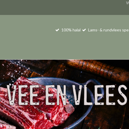
W
100% halal
Lams- & rundvlees spe