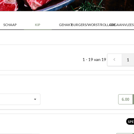
SCHAAP
KIP
GEHAKT
BURGERS/WORST/ROLLADE
ORGAANVLEES
1 - 19 van 19
1
6.00
SPE