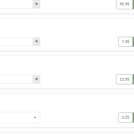
45.99
7.99
13.99
3.25