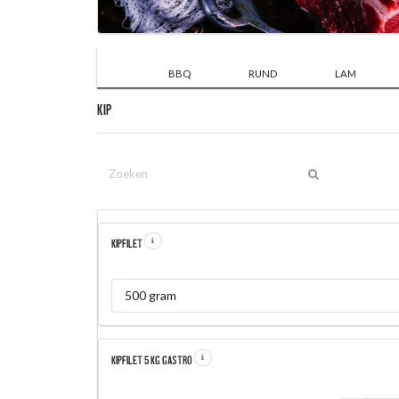
BBQ
RUND
LAM
KIP
KIPFILET
500 gram
KIPFILET 5 KG GASTRO