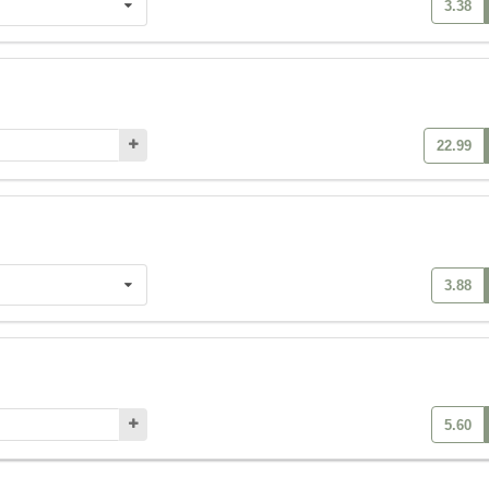
3.38
22.99
3.88
5.60