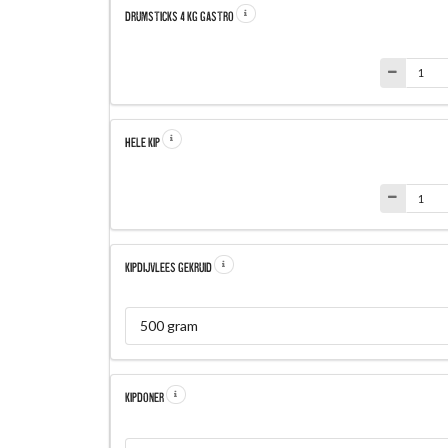
DRUMSTICKS 4 KG GASTRO
HELE KIP
KIPDIJVLEES GEKRUID
500 gram
KIPDONER